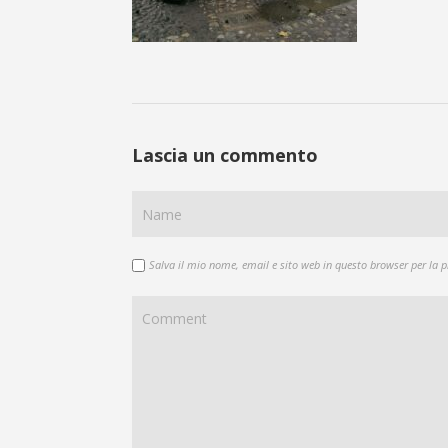
Lascia un commento
Salva il mio nome, email e sito web in questo browser per la