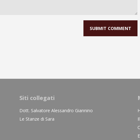
Siti collegati
Dott. Salvatore Alessandro Giannino
Le Stanze di Sara
I
O
E