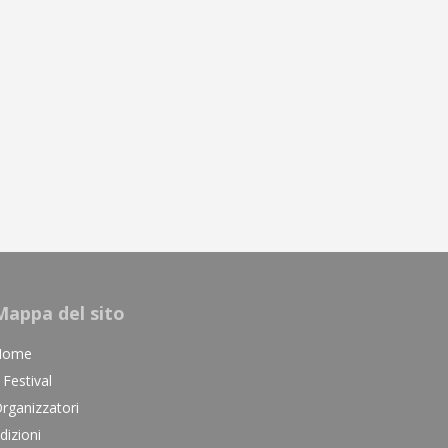
Mappa del sito
Home
l Festival
rganizzatori
dizioni