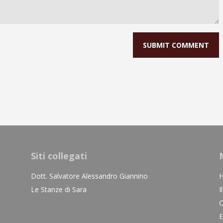
Siti collegati
Dott. Salvatore Alessandro Giannino
Le Stanze di Sara
I
O
E