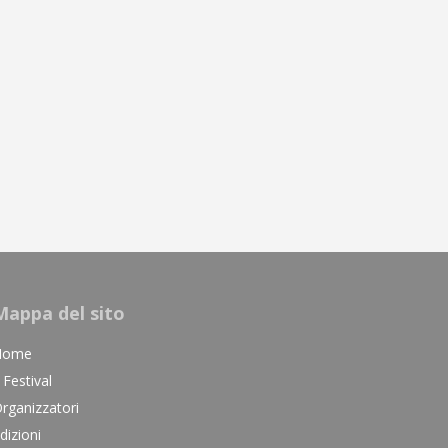
Mappa del sito
Home
l Festival
rganizzatori
dizioni