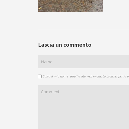
Lascia un commento
Salva il mio nome, email e sito web in questo browser per la