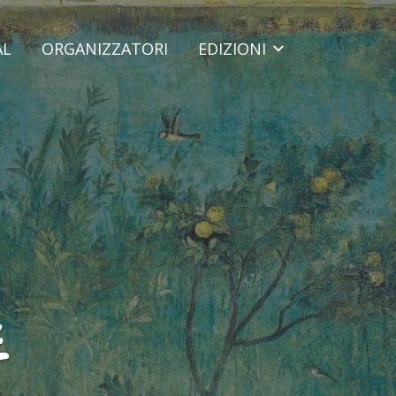
AL
ORGANIZZATORI
EDIZIONI
E