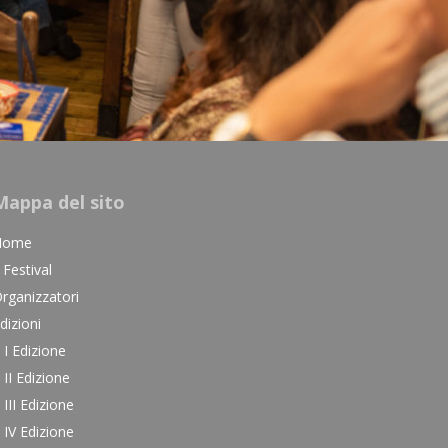
Mappa del sito
Home
l Festival
rganizzatori
dizioni
I Edizione
II Edizione
III Edizione
IV Edizione