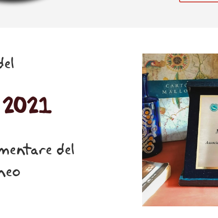
del
 2021
amentare del
neo