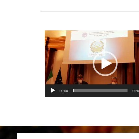
Video
Player
00:00
05: