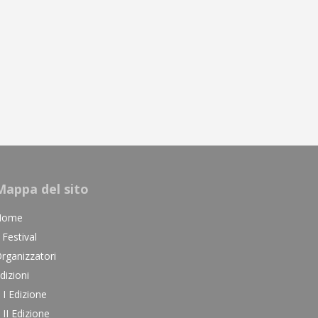
Mappa del sito
Home
l Festival
rganizzatori
dizioni
I Edizione
II Edizione